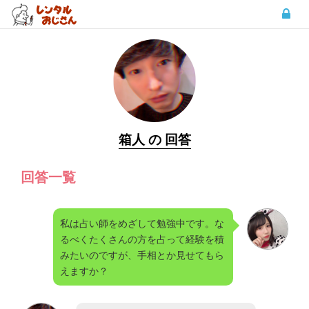
箱人 の 回答
回答一覧
私は占い師をめざして勉強中です。な
るべくたくさんの方を占って経験を積
みたいのですが、手相とか見せてもら
えますか？