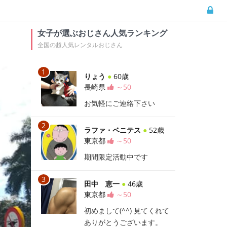
女子が選ぶおじさん人気ランキング
全国の超人気レンタルおじさん
りょう
●
60歳
長崎県
～50
お気軽にご連絡下さい
ラファ・ベニテス
●
52歳
東京都
～50
期間限定活動中です
田中 恵一
●
46歳
東京都
～50
初めまして(^^) 見てくれて
ありがとうございます。