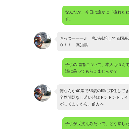
なんだか、今日は誰かに「疲れた
す。
おっつーーー♬ 私が栽培してる国産
Ｏ！！ 高知県
子供の進路について、本人も悩ん
談に乗ってもらえませんか？
俺なんか40歳で36歳の時に移住し
全然問題なし若い時はドンドントライ
がってますから。前方へ
子供が反抗期みたいで、どう接し