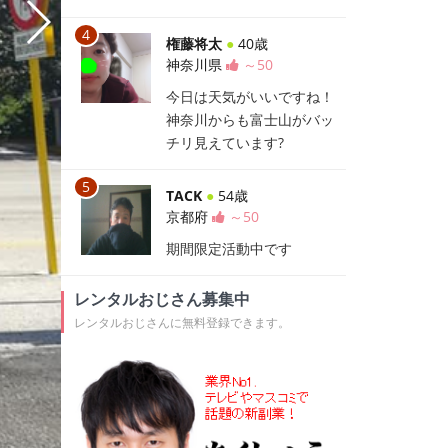
権藤将太
●
40歳
神奈川県
～50
今日は天気がいいですね！
神奈川からも富士山がバッ
チリ見えています?
TACK
●
54歳
京都府
～50
期間限定活動中です
レンタルおじさん募集中
レンタルおじさんに無料登録できます。