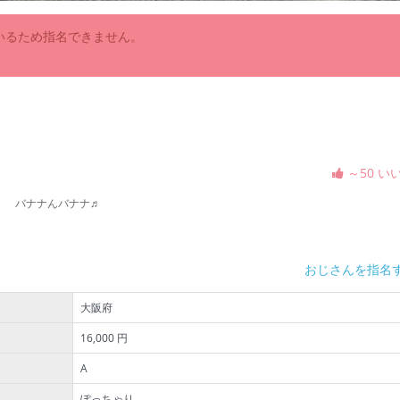
いるため指名できません。
～50 い
。 バナナんバナナ♬
おじさんを指名
大阪府
16,000 円
A
ぽっちゃり